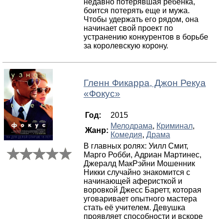
недавно потерявшая ребенка,
боится потерять еще и мужа.
Чтобы удержать его рядом, она
начинает свой проект по
устранению конкурентов в борьбе
за королевскую корону.
Гленн Фикарра, Джон Рекуа
«
Фокус
»
Год:
2015
Мелодрама
,
Криминал
,
Жанр:
Комедия
,
Драма
В главных ролях: Уилл Смит,
Марго Робби, Адриан Мартинес,
Джералд МакРэйни Мошенник
Никки случайно знакомится с
начинающей аферисткой и
воровкой Джесс Баретт, которая
уговаривает опытного мастера
стать её учителем. Девушка
проявляет способности и вскоре