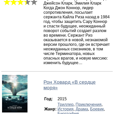
Джейсон Кларк, Эмилия Кларк
Когда Джон Коннор, лидер
сопротивления, посылает
сержанта Кайла Риза назад в 1984
год, чтобы защитить Сару Коннор
и спасти будущее, неожиданный
поворот событий создает разлом
во времени. Сержант Риз
оказывается в новой, незнакомой
версии прошлого, где он встречает
неожиданных союзников, в том
числе Терминатора, новых
опасных врагов, и новую миссию:
изменить будущее…
Рон Ховард
«
В сердце
моря
»
Год:
2015
Триллер
,
Приключения
,
Жанр:
История
,
Драма
,
Боевик
,
Биография