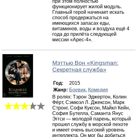
при этом полностью
функционирует жилой модуль.
Главный герой начинает искать
способ продержаться на
имеющихся запасах еды,
витаминов, воды и воздуха ещё 4
года до прилёта следующей
миссии «Арес-4».
Мэттью Вон
«
Kingsman:
Секретная служба
»
Год:
2015
Жанр:
Боевик
,
Комедия
В ролях: Тэрон Эджертон, Колин
Фёрт, Сэмюэл Л. Джексон, Марк
Стронг, Софи Куксон, Майкл Кейн,
София Бутелла, Саманта Янус
Эггси — молодой парень, который
прошел службу в морской пехоте
и имеет очень высокий уровень
интеллекта. Он мог бы добиться