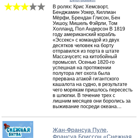
В ролях: Крис Хемсворт,
Бенджамин Уокер, Киллиан
Мёрфи, Брендан Глисон, Бен
Уишоу, Мишель Фэйрли, Том
Холланд, Пол Андерсон В 1819
году американский корабль
«Эссекс» с командой из двух
десятков человек на борту
отправился из порта в штате
Массачусетс на китобойный
промысел. Осенью 1820-го
успешная на протяжении
полутора лет охота была
прервана атакой гигантского
кашалота на судно, в результате
чего морякам пришлось пересесть
в шлюпки. В течение трех с
лишним месяцев они боролись за
выживание посреди океана…
Жан-Франсуа Пуле,
Франсуа Бриссон
«
Снежная