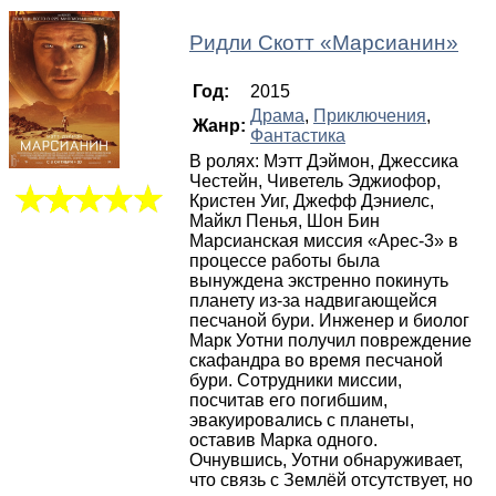
Ридли Скотт
«
Марсианин
»
Год:
2015
Драма
,
Приключения
,
Жанр:
Фантастика
В ролях: Мэтт Дэймон, Джессика
Честейн, Чиветель Эджиофор,
Кристен Уиг, Джефф Дэниелс,
Майкл Пенья, Шон Бин
Марсианская миссия «Арес-3» в
процессе работы была
вынуждена экстренно покинуть
планету из-за надвигающейся
песчаной бури. Инженер и биолог
Марк Уотни получил повреждение
скафандра во время песчаной
бури. Сотрудники миссии,
посчитав его погибшим,
эвакуировались с планеты,
оставив Марка одного.
Очнувшись, Уотни обнаруживает,
что связь с Землёй отсутствует, но