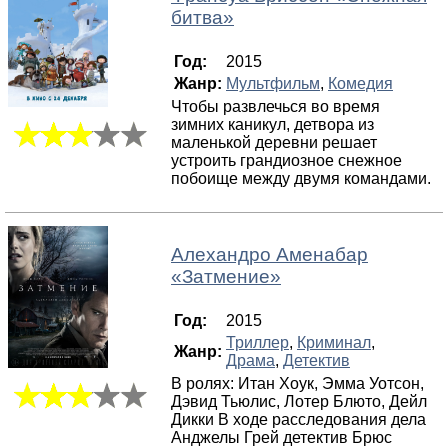
битва
»
Год:
2015
Жанр:
Мультфильм
,
Комедия
Чтобы развлечься во время
зимних каникул, детвора из
маленькой деревни решает
устроить грандиозное снежное
побоище между двумя командами.
Алехандро Аменабар
«
Затмение
»
Год:
2015
Триллер
,
Криминал
,
Жанр:
Драма
,
Детектив
В ролях: Итан Хоук, Эмма Уотсон,
Дэвид Тьюлис, Лотер Блюто, Дейл
Дикки В ходе расследования дела
Анджелы Грей детектив Брюс