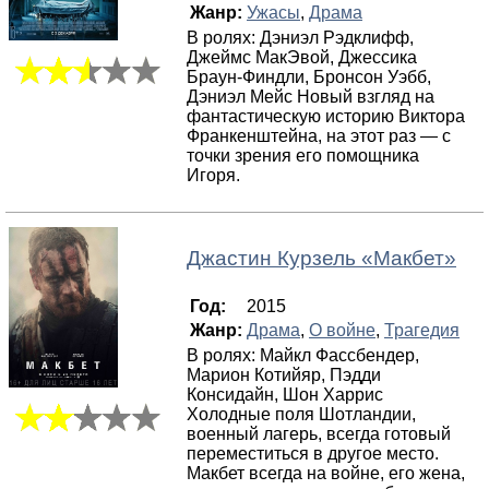
Жанр:
Ужасы
,
Драма
В ролях: Дэниэл Рэдклифф,
Джеймс МакЭвой, Джессика
Браун-Финдли, Бронсон Уэбб,
Дэниэл Мейс Новый взгляд на
фантастическую историю Виктора
Франкенштейна, на этот раз — с
точки зрения его помощника
Игоря.
Джастин Курзель
«
Макбет
»
Год:
2015
Жанр:
Драма
,
О войне
,
Трагедия
В ролях: Майкл Фассбендер,
Марион Котийяр, Пэдди
Консидайн, Шон Харрис
Холодные поля Шотландии,
военный лагерь, всегда готовый
переместиться в другое место.
Макбет всегда на войне, его жена,