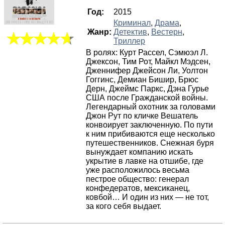
Год:
2015
Криминал
,
Драма
,
Жанр:
Детектив
,
Вестерн
,
Триллер
В ролях: Курт Рассел, Сэмюэл Л.
Джексон, Тим Рот, Майкл Мэдсен,
Дженнифер Джейсон Ли, Уолтон
Гоггинс, Демиан Бишир, Брюс
Дерн, Джеймс Паркс, Дэна Гурье
США после Гражданской войны.
Легендарный охотник за головами
Джон Рут по кличке Вешатель
конвоирует заключенную. По пути
к ним прибиваются еще несколько
путешественников. Снежная буря
вынуждает компанию искать
укрытие в лавке на отшибе, где
уже расположилось весьма
пестрое общество: генерал
конфедератов, мексиканец,
ковбой… И один из них — не тот,
за кого себя выдает.