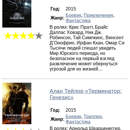
Год:
2015
Боевик
,
Приключения
,
Жанр:
Фантастика
В ролях: Крис Пратт, Брайс
Даллас Ховард, Ник Дж.
Робинсон, Тай Симпкинс, Винсент
Д’Онофрио, Ирфан Кхан, Омар Си
Тысячи людей спешат увидеть
Мир Юрского периода, но
безопасное на первый взгляд
развлечение может обернуться
угрозой для их жизней…
Алан Тейлор
«
Терминатор:
Генезис
»
Год:
2015
Боевик
,
Триллер
,
Жанр:
Фантастика
В ролях: Арнольд Шварценеггер,