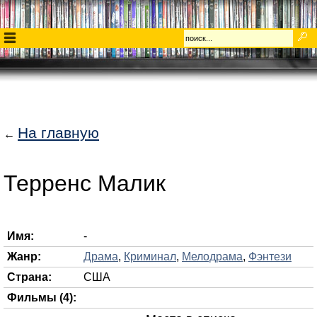
На главную
←
Терренс Малик
Имя:
-
Жанр:
Драма
,
Криминал
,
Мелодрама
,
Фэнтези
Страна:
США
Фильмы (4):