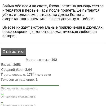
Забыв обо всем на свете, Джоан летит на помощь сестре
и теряется в первые часы после прилета. Ее пытаются
убить, и только вмешательство Джека Колтона,
американского наемника, спасет девушку от гибели.
Вместе их ждут экстремальные приключения в джунглях,
поиск сокровищ и, конечно, романтическая любовная
история
Статистика
Место в списке:
102
Баллы:
3656
Средний балл:
2.04
Проголосовало:
1784
человека
Голосов за удаление:
1
996 человек поставили 5
21 человек поставили 4
19 человек поставили 3