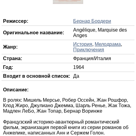
Режиссер:
Бернар Бордери
Angélique, Marquise des
Оригинальное название:
Anges
История
,
Мелодрама
,
Жанр:
Приключения
Страна:
Франция/Италия
Год:
1964
Входит в основной список:
Да
Описание:
В ролях: Мишель Мерсье, Робер Оссейн, Жан Рошфор,
Клод Жиро, Джулиано Джемма, Шарль Ренье, Жак Тожа,
Мадлен ЛеБо, Жан Топар, Бернар Воринже
Французский историко-авантюрный романтический
фильм, экранизация первой книги из серии романов об
Анжелике, написанных Анн и Сержем Голон.