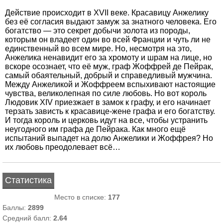
Действие происходит в XVII веке. Красавицу Анжелику
без её согласия выдают замуж за знатного человека. Его
богатство — это секрет добычи золота из породы,
которым он владеет один во всей Франции и чуть ли не
единственный во всем мире. Но, несмотря на это,
Анжелика ненавидит его за хромоту и шрам на лице, но
вскоре осознает, что её муж, граф Жоффрей де Пейрак,
самый обаятельный, добрый и справедливый мужчина.
Между Анжеликой и Жоффреем вспыхивают настоящие
чувства, великолепная по силе любовь. Но вот король
Людовик XIV приезжает в замок к графу, и его начинает
терзать зависть к красавице-жене графа и его богатству.
И тогда король и церковь идут на все, чтобы устранить
неугодного им графа де Пейрака. Как много ещё
испытаний выпадет на долю Анжелики и Жоффрея? Но
их любовь преодолевает всё…
Статистика
Место в списке:
177
Баллы:
2899
Средний балл:
2.64