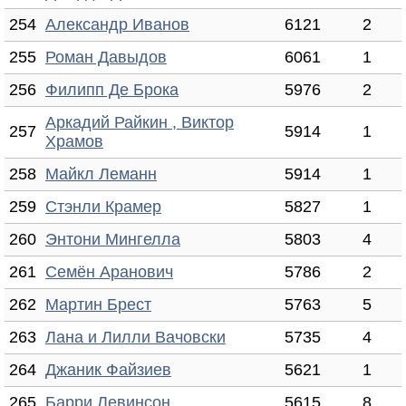
254
Александр Иванов
6121
2
255
Роман Давыдов
6061
1
256
Филипп Де Брока
5976
2
Аркадий Райкин , Виктор
257
5914
1
Храмов
258
Майкл Леманн
5914
1
259
Стэнли Крамер
5827
1
260
Энтони Мингелла
5803
4
261
Семён Аранович
5786
2
262
Мартин Брест
5763
5
263
Лана и Лилли Вачовски
5735
4
264
Джаник Файзиев
5621
1
265
Барри Левинсон
5615
8