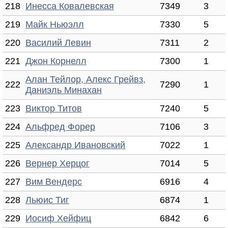
218
Инесса Ковалевская
7349
3
219
Майк Ньюэлл
7330
5
220
Василий Левин
7311
2
221
Джон Корнелл
7300
1
Алан Тейлор, Алекс Грейвз,
222
7290
1
Даниэль Минахан
223
Виктор Титов
7240
5
224
Альфред Форер
7106
3
225
Александр Ивановский
7022
1
226
Вернер Херцог
7014
5
227
Вим Вендерс
6916
4
228
Льюис Тиг
6874
1
229
Иосиф Хейфиц
6842
6