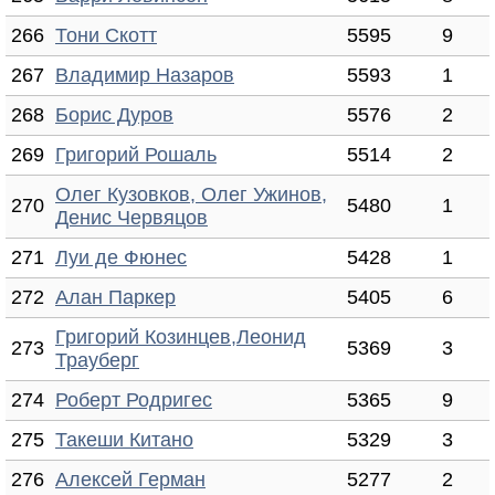
266
Тони Скотт
5595
9
267
Владимир Назаров
5593
1
268
Борис Дуров
5576
2
269
Григорий Рошаль
5514
2
Олег Кузовков, Олег Ужинов,
270
5480
1
Денис Червяцов
271
Луи де Фюнес
5428
1
272
Алан Паркер
5405
6
Григорий Козинцев,Леонид
273
5369
3
Трауберг
274
Роберт Родригес
5365
9
275
Такеши Китано
5329
3
276
Алексей Герман
5277
2