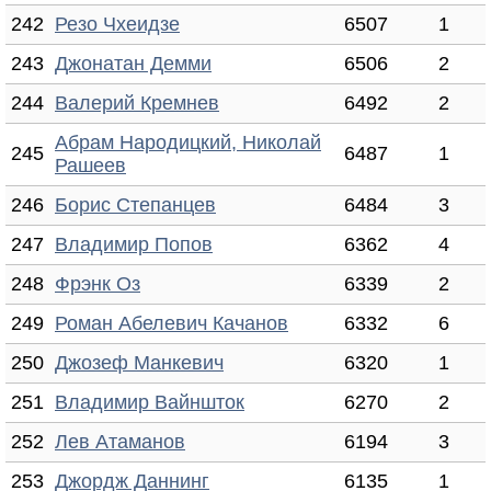
242
Резо Чхеидзе
6507
1
243
Джонатан Демми
6506
2
244
Валерий Кремнев
6492
2
Абрам Народицкий, Николай
245
6487
1
Рашеев
246
Борис Степанцев
6484
3
247
Владимир Попов
6362
4
248
Фрэнк Оз
6339
2
249
Роман Абелевич Качанов
6332
6
250
Джозеф Манкевич
6320
1
251
Владимир Вайншток
6270
2
252
Лев Атаманов
6194
3
253
Джордж Даннинг
6135
1