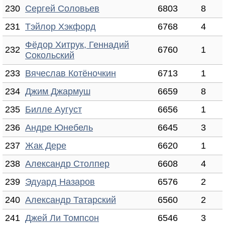
230
Сергей Соловьев
6803
8
231
Тэйлор Хэкфорд
6768
4
Фёдор Хитрук, Геннадий
232
6760
1
Сокольский
233
Вячеслав Котёночкин
6713
1
234
Джим Джармуш
6659
8
235
Билле Аугуст
6656
1
236
Андре Юнебель
6645
3
237
Жак Дере
6620
1
238
Александр Столпер
6608
4
239
Эдуард Назаров
6576
2
240
Александр Татарский
6560
2
241
Джей Ли Томпсон
6546
3