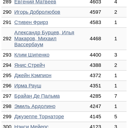
289
Евгений Матвеев
4603
4
290
Игорь Добролюбов
4597
2
291
Стивен Фрирз
4583
1
Александр Бурцев, Илья
292
Макаров, Михаил
4468
1
Вассербаум
293
Клим Шипенко
4400
3
294
Янис Стрейч
4388
2
295
Джейн Кэмпион
4372
1
296
Ирма Рауш
4351
1
297
Брайан Де Пальма
4285
7
298
Эмиль Ардолино
4247
1
299
Джузеппе Торнаторе
4145
5
300
Нэнси Мейерс
4123
3