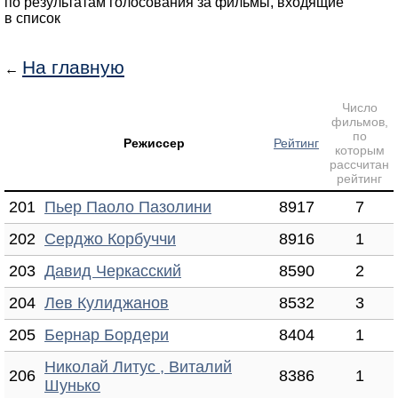
по результатам голосования за фильмы, входящие
в список
На главную
←
Число
фильмов,
по
Режиссер
Рейтинг
которым
рассчитан
рейтинг
201
Пьер Паоло Пазолини
8917
7
202
Серджо Корбуччи
8916
1
203
Давид Черкасский
8590
2
204
Лев Кулиджанов
8532
3
205
Бернар Бордери
8404
1
Николай Литус , Виталий
206
8386
1
Шунько