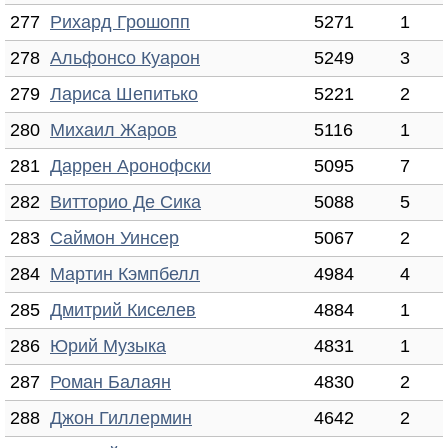
277
Рихард Грошопп
5271
1
278
Альфонсо Куарон
5249
3
279
Лариса Шепитько
5221
2
280
Михаил Жаров
5116
1
281
Даррен Аронофски
5095
7
282
Витторио Де Сика
5088
5
283
Саймон Уинсер
5067
2
284
Мартин Кэмпбелл
4984
4
285
Дмитрий Киселев
4884
1
286
Юрий Музыка
4831
1
287
Роман Балаян
4830
2
288
Джон Гиллермин
4642
2