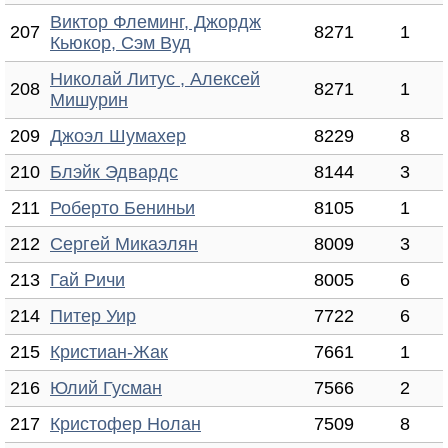
Виктор Флеминг, Джордж
207
8271
1
Кьюкор, Сэм Вуд
Николай Литус , Алексей
208
8271
1
Мишурин
209
Джоэл Шумахер
8229
8
210
Блэйк Эдвардс
8144
3
211
Роберто Бениньи
8105
1
212
Сергей Микаэлян
8009
3
213
Гай Ричи
8005
6
214
Питер Уир
7722
6
215
Кристиан-Жак
7661
1
216
Юлий Гусман
7566
2
217
Кристофер Нолан
7509
8