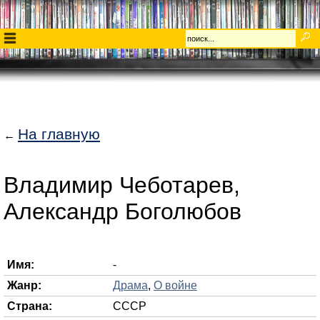
На главную
←
Владимир Чеботарев,
Александр Боголюбов
Имя:
-
Жанр:
Драма
,
О войне
Страна:
СССР