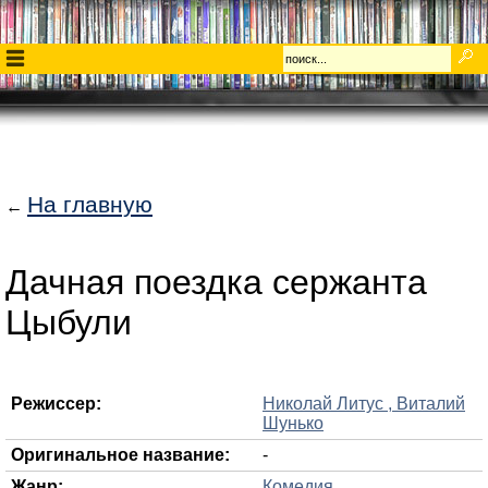
На главную
←
Дачная поездка сержанта
Цыбули
Режиссер:
Николай Литус , Виталий
Шунько
Оригинальное название:
-
Жанр:
Комедия