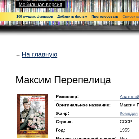
Мобильная версия
100 лучших фильмов
Добавить фильм
Проголосовать
Список к
На главную
←
Максим Перепелица
Режиссер:
Анатолий
Оригинальное название:
Максим 
Жанр:
Комедия
Страна:
СССР
Год:
1955
Входит в основной список:
Нет