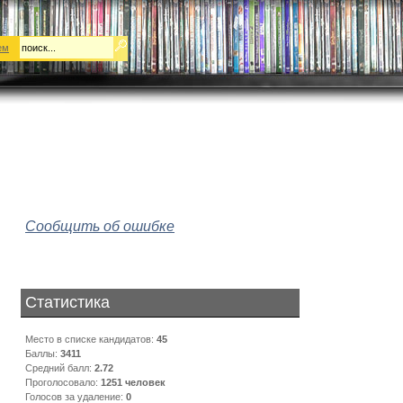
ем
Сообщить об ошибке
Статистика
Место в списке кандидатов:
45
Баллы:
3411
Средний балл:
2.72
Проголосовало:
1251
человек
Голосов за удаление:
0