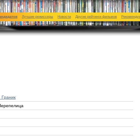
андидатов
Лучшие режиссеры
Новости
Другие рейтинги фильмов
Рекоменду
 Граник
Перепелица