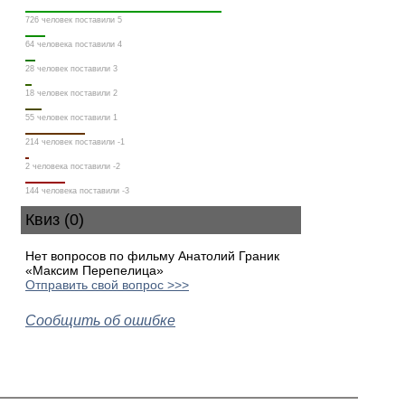
726 человек поставили 5
64 человека поставили 4
28 человек поставили 3
18 человек поставили 2
55 человек поставили 1
214 человек поставили -1
2 человека поставили -2
144 человека поставили -3
Квиз (0)
Нет вопросов по фильму Анатолий Граник
«Максим Перепелица»
Отправить свой вопрос >>>
Сообщить об ошибке