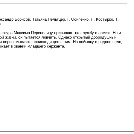
ксандр Борисов, Татьяна Пельтцер, Г. Осипенко, Л. Костырко, Т.
о
балагура Максима Перепелицу призывают на службу в армию. Но и
кой жизни, он пытается ловчить. Однако открытый добродушный
ня переосмыслить происходящее с ним. На побывку в родное село,
зжает в звании младшего сержанта.