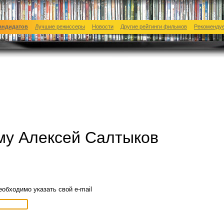
андидатов
Лучшие режиссеры
Новости
Другие рейтинги фильмов
Рекоменду
му Алексей Салтыков
еобходимо указать свой e-mail