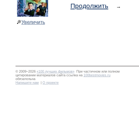
Продолжить
→
Увеличить
© 2009–2026
«100 лучших фильмов»
При частичном или полном
цитировании материалов сайта ссылка на
100bestmovies.ru
обязательна
Напишите нам
|
О проекте