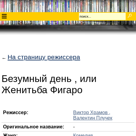
На страницу режиссера
←
Безумный день , или
Женитьба Фигаро
Режиссер:
Виктор Храмов ,
Валентин Плучек
Оригинальное название:
-
Жанр:
Комедия