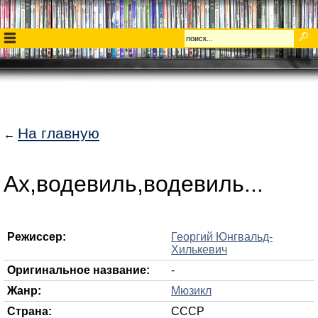
На главную
←
Ах,водевиль,водевиль...
Режиссер:
Георгий Юнгвальд-
Хилькевич
Оригинальное название:
-
Жанр:
Мюзикл
Страна:
СССР