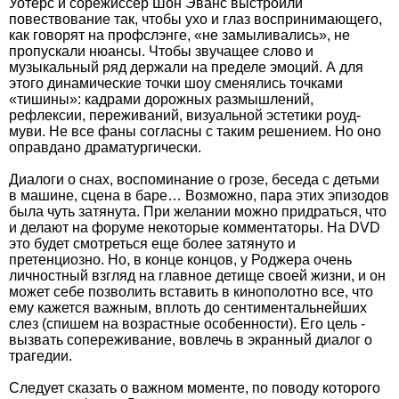
Уотерс и сорежиссер Шон Эванс выстроили
повествование так, чтобы ухо и глаз воспринимающего,
как говорят на профслэнге, «не замыливались», не
пропускали нюансы. Чтобы звучащее слово и
музыкальный ряд держали на пределе эмоций. А для
этого динамические точки шоу сменялись точками
«тишины»: кадрами дорожных размышлений,
рефлексии, переживаний, визуальной эстетики роуд-
муви. Не все фаны согласны с таким решением. Но оно
оправдано драматургически.
Диалоги о снах, воспоминание о грозе, беседа с детьми
в машине, сцена в баре… Возможно, пара этих эпизодов
была чуть затянута. При желании можно придраться, что
и делают на форуме некоторые комментаторы. На DVD
это будет смотреться еще более затянуто и
претенциозно. Но, в конце концов, у Роджера очень
личностный взгляд на главное детище своей жизни, и он
может себе позволить вставить в кинополотно все, что
ему кажется важным, вплоть до сентиментальнейших
слез (спишем на возрастные особенности). Его цель -
вызвать сопереживание, вовлечь в экранный диалог о
трагедии.
Следует сказать о важном моменте, по поводу которого