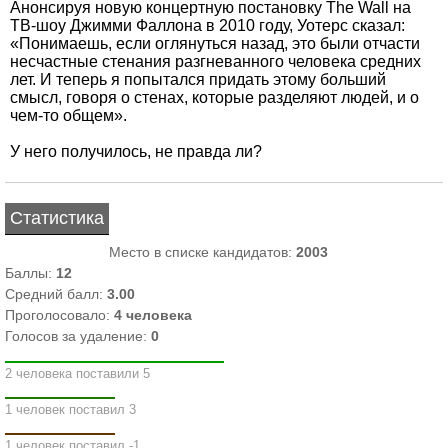
Анонсируя новую концертную постановку The Wall на
ТВ-шоу Джимми Фаллона в 2010 году, Уотерс сказал:
«Понимаешь, если оглянуться назад, это были отчасти
несчастные стенания разгневанного человека средних
лет. И теперь я попытался придать этому больший
смысл, говоря о стенах, которые разделяют людей, и о
чем-то общем».
У него получилось, не правда ли?
Статистика
Место в списке кандидатов:
2003
Баллы:
12
Средний балл:
3.00
Проголосовало:
4
человека
Голосов за удаление:
0
2 человека поставили 5
1 человек поставил 3
1 человек поставил -1