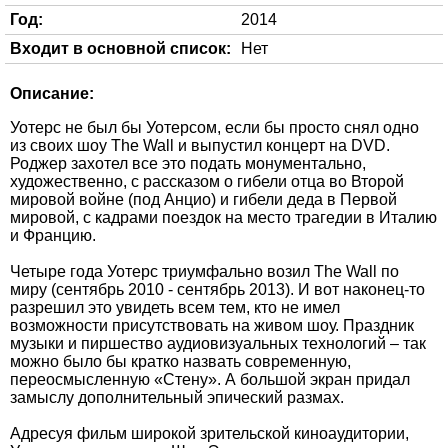
Год:
2014
Входит в основной список:
Нет
Описание:
Уотерс не был бы Уотерсом, если бы просто снял одно
из своих шоу The Wall и выпустил концерт на DVD.
Роджер захотел все это подать монументально,
художественно, с рассказом о гибели отца во Второй
мировой войне (под Анцио) и гибели деда в Первой
мировой, с кадрами поездок на место трагедии в Италию
и Францию.
Четыре года Уотерс триумфально возил The Wall по
миру (сентябрь 2010 - сентябрь 2013). И вот наконец-то
разрешил это увидеть всем тем, кто не имел
возможности присутствовать на живом шоу. Праздник
музыки и пиршество аудиовизуальных технологий – так
можно было бы кратко назвать современную,
переосмысленную «Стену». А большой экран придал
замыслу дополнительный эпический размах.
Адресуя фильм широкой зрительской киноаудитории,