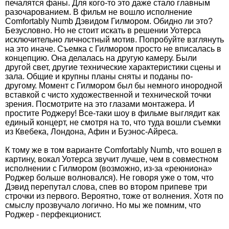
печалятся фаны. Для кого-то это даже стало главным
разочарованием. В фильм не вошло исполнение
Comfortably Numb Дэвидом Гилмором. Обидно ли это?
Безусловно. Но не стоит искать в решении Уотерса
исключительно личностный мотив. Попробуйте взглянуть
на это иначе. Съемка с Гилмором просто не вписалась в
концепцию. Она делалась на другую камеру. Были
другой свет, другие технические характеристики сцены и
зала. Общие и крупны планы сняты и поданы по-
другому. Момент с Гилмором был бы немного инородной
вставкой с чисто художественной и технической точки
зрения. Посмотрите на это глазами монтажера. И
простите Роджеру! Все-таки шоу в фильме выглядит как
единый концерт, не смотря на то, что туда вошли съемки
из Квебека, Лондона, Афин и Буэнос-Айреса.
К тому же в том варианте Comfortably Numb, что вошел в
картину, вокал Уотерса звучит лучше, чем в совместном
исполнении с Гилмором (возможно, из-за «реюниона»
Роджер больше волновался). Не говоря уже о том, что
Дэвид перепутал слова, спев во втором припеве три
строчки из первого. Вероятно, тоже от волнения. Хотя по
смыслу прозвучало логично. Но мы же помним, что
Роджер - перфекционист.